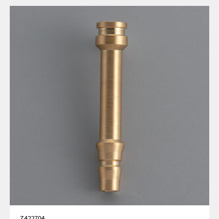
Z422704