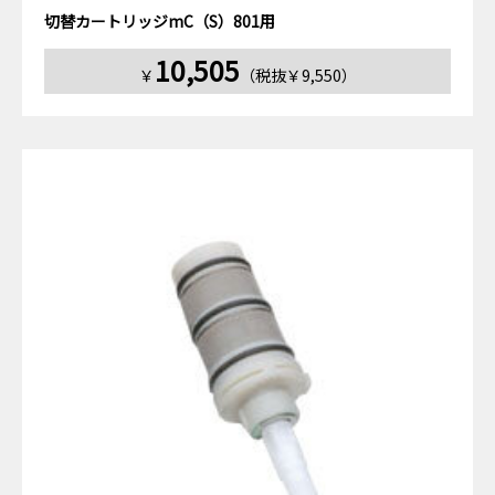
切替カートリッジmC（S）801用
10,505
￥
（税抜￥9,550）