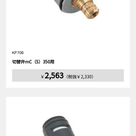
KP708
切替弁mC（S）350用
2,563
￥
（税抜￥2,330）