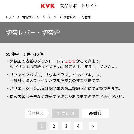
商品サポートサイト
トップ
商品カテゴリ
パーツ
切替レバー・切替弁
切替レバー・切替弁
59 件中 1 件～16 件
・外観図の表紙のダウンロードは
こちら
からできます。
※プリンタの用紙サイズをA3に設定の上、印刷してください。
・「ファインバブル」「ウルトラファインバブル」は、
一般社団法人ファインバブル産業会の登録商標です。
・バリエーション品番は親品番の商品詳細画面にて確認できます。
・掲載内容は予告なく変更する場合がありますのでご了承ください。
並べ替え
発売年順
品番順
>
1
2
3
4