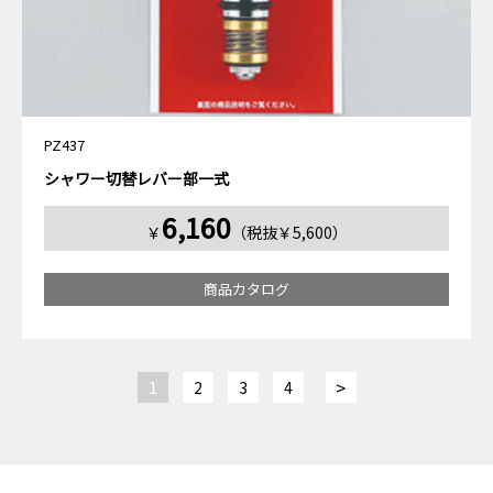
PZ437
シャワー切替レバー部一式
6,160
￥
（税抜￥5,600）
商品カタログ
>
1
2
3
4