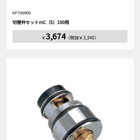
KP700900
切替弁セットmC（S）100用
3,674
￥
（税抜￥3,340）