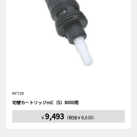
KP729
切替カートリッジmC（S）8000用
9,493
￥
（税抜￥8,630）